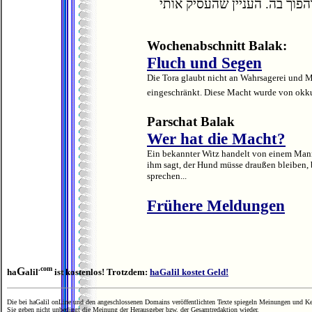
הפוך בה. העניין שהעסיק אותי
Wochenabschnitt Balak:
Fluch und Segen
Die Tora glaubt nicht an Wahrsagerei und M
eingeschränkt. Diese Macht wurde von okku
Parschat Balak
Wer hat die Macht?
Ein bekannter Witz handelt von einem Mann
ihm sagt, der Hund müsse draußen bleiben, b
sprechen...
Frühere Meldungen
.com
G
ha
alil
ist kostenlos! Trotzdem:
haGalil kostet Geld!
Die bei haGalil onLine und den angeschlossenen Domains veröffentlichten Texte spiegeln Meinungen und Ken
Sie geben nicht unbedingt die Meinung der Herausgeber bzw. der Gesamtredaktion wieder.