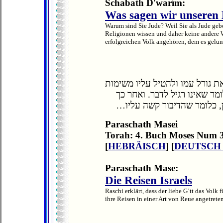
Schabath D'warím:
Was sagen wir unseren
Warum sind Sie Jude? Weil Sie als Jude geb
Religionen wissen und daher keine andere 
erfolgreichen Volk angehören, dem es gelun
ת גורל עמו ולהטיל עליו משימות
מר שאינו רגיל לדבר. ואחר כך
ן, כלומר שהדיבור קשה עליו
Paraschath Masei
Torah: 4. Buch Moses Num 3
[
HEBRÄISCH
] [
DEUTSCH
Paraschath Mase:
Die Reisen Israels
Raschi erklärt, dass der liebe G’tt das Volk 
ihre Reisen in einer Art von Reue angetreten