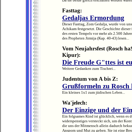
Da sie beide gleich erschaffen worden waren,
Fasttag:
Gedaljas Ermordung
Dieser Fasttag, Zom Gedalja, wurde von un
Achikam festgesetzt. Die Geschichte dieser 
des ersten Tempels vor mehr als 2.500 Jah
des Propheten Jirmija (Kap. 40-43) lesen...
Vom Neujahrsfest (Rosch h
Kipur):
Die Freude G"ttes ist e
Weitere Gedanken zum Tischrei...
Judentum von A bis Z:
Grußformeln zu Rosch
Ein kleines 1x1 zum jüdischen Leben...
Wa'jelech:
Der Einzige und der Ei
Ein folgsames Kind ist glücklich, wenn es de
widerspenstiges versteckt sich, um der Kon
die uns der Mitmensch allein dadurch bekun
Ansporn und Mut zu geben. Sie ist eine Best