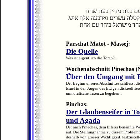
ם בנות מדיין בעת שחנו
שקטלה עשרים וארבעה אלף איש
 אחד מישראל ביחד עם אחת
Parschat Matot - Massej:
Die Quelle
Was ist eigentlich die Torah?...
Wochenabschnitt Pinechas (
Über den Umgang mit E
Der Beginn unseres Abschnittes schliesst d
Israel in den Augen des Ewigen diskreditiere
unmoralische Taten zu begehen...
Pinchas:
Der Glaubenseifer in T
und Agada
Der nach Pinechas, dem Eiferer benannte W
auf. Die Stellungnahme zu diesem Problem is
deshalb von grosser Wichtigkeit, festzustel