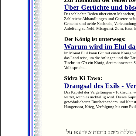
Über Gerüchte und bö
Das schlechte Reden über einen Menschen, wi
Zahlreiche Abhandlungen und Gesetze befas
Gemeint sind ueble Nachrede, Verleumdung,
Anleitung zu Neid, Missgunst, Zorn, Hass, B
Der König ist unterwegs:
Warum wird im Elul da
Im Monat Elul kann G'tt mit einen König ve
das Land reist, um die Anliegen und die T
Tischri ist G'tt ein König, der im innersten 
Volk spricht...
Sidra Ki Tawo:
Drangsal des Exils - Ve
Das Kapitel der Vergeltungen - Tokhecha, wi
wartet, wenn es rückfällig wird. Dieses Kapi
gewöhnlicheren Durcheinandern und Katastr
Hungersnot, Krieg, Verfolgung bis zum Exil
כוללת מיטב ברכות שיורעפו על