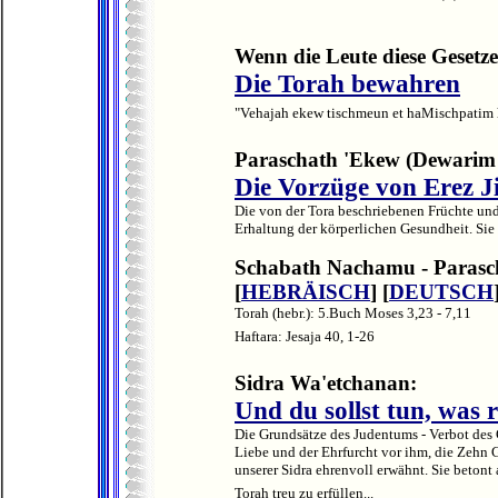
Wenn die Leute diese Gesetze
Die Torah bewahren
"Vehajah ekew tischmeun et haMischpatim hae
Paraschath 'Ekew (Dewarim 7
Die Vorzüge von Erez Ji
Die von der Tora beschriebenen Früchte un
Erhaltung der körperlichen Gesundheit. Sie
Schabath Nachamu - Parasc
[
HEBRÄISCH
] [
DEUTSCH
Torah (hebr.): 5.Buch Moses 3,23 - 7,11
Haftara: Jesaja 40, 1-26
Sidra Wa'etchanan:
Und du sollst tun, was r
Die Grundsätze des Judentums - Verbot des G
Liebe und der Ehrfurcht vor ihm, die Zehn G
unserer Sidra ehrenvoll erwähnt. Sie betont 
Torah treu zu erfüllen...