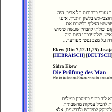
נעורי ברחובות תל אביב, היה
וצבי-אש בלשון התנ“ך. אינני
 שפשוט הצליף בלשונם את
ום יכולתי להבחין שעשה שימוש
איש, שלהערכתי היום היה
עידה על מצב נפשי מעורער
Ekew (Dtn 7,12-11,25) Jesaja
[
HEBRÄISCH
] [
DEUTSCH
Sidra Ekew
Die Prüfung des Man
Was ist in deinem Herzen, wirst du beobacht
 ליד ביטוי בחיסכון במילים
לות להכיל עמקות מחשבתית
א להיזקק למידרש ולדרשנים, אלא