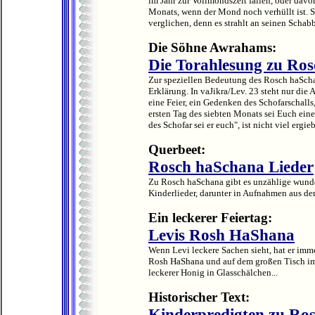
im Jahr zur Vollmondszeit fallen, oder davo
Monats, wenn der Mond noch verhüllt ist. 
verglichen, denn es strahlt an seinen Schab
Die Söhne Awrahams:
Die Torahlesung zu Ro
Zur speziellen Bedeutung des Rosch haSchan
Erklärung. In vaJikra/Lev. 23 steht nur di
eine Feier, ein Gedenken des Schofarschall
ersten Tag des siebten Monats sei Euch eine
des Schofar sei er euch", ist nicht viel ergieb
Querbeet:
Rosch haSchana Lieder
Zu Rosch haSchana gibt es unzählige wunde
Kinderlieder, darunter in Aufnahmen aus d
Ein leckerer Feiertag:
Levis Rosh HaShana
Wenn Levi leckere Sachen sieht, hat er imme
Rosh HaShana und auf dem großen Tisch im
leckerer Honig in Glasschälchen...
Historischer Text:
Kinderpredigten zu Ro