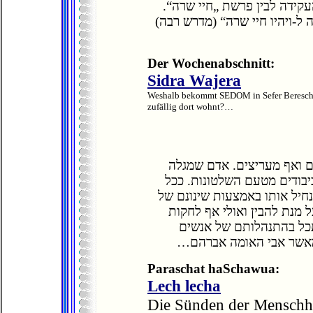
 העקידה לבין פרשת „חיי שרה
„ל-ויהיו חיי שרה“ (מדרש רבה
Der Wochenabschnitt:
Sidra Wajera
Weshalb bekommt SEDOM in Sefer Bereschit 
zufällig dort wohnt?…
ם ואף מעריצים. אדם שמגלה
יבודים מטעם השלטונות. ככל
נחיל אותו באמצעות שינונם של
ל מנת להבין ואולי אף לחקות
כל בהתנהלותם של אנשים
קוי מאשר אבי האומה אברהם
Paraschat haSchawua:
Lech lecha
Die Sünden der Menschhe