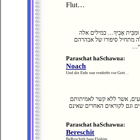
Flut…
תְּךָ וּמִבֵּית אָבִיךָ… במילים אלה
ה מתחיל סיפורו של אבהרהם
ודי
Paraschat haSchawua:
Noach
Und die Erde war verderbt vor Gott…
ועים, אשר ללא קשר לאמיתותם
ם וגם לקוראים האחרים שאינם
Paraschat haSchawua:
Bereschit
BeReschith bara Elohim…