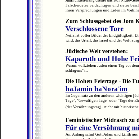
Jahrhundertelang diente das Kol Nidre-Gebet
Falscheide zu verdächtigen und sie zu bes
ihren Versprechungen und Eiden im Vorhine
Zum Schlussgebet des Jom K
Verschlossene Tore
Neila ist voller Bilder der Endgültigkeit: D
wird, das Urteil, das Israel und der Welt aus
Jüdische Welt verstehen:
Kaparoth und Hohe Fei
Warum vollziehen Juden einen Tag vor dem
schlagens"?...
Die Hohen Feiertage - Die F
haJamin haNora'im
Im Gegensatz zu den anderen wichtigen jüdi
Tage", "Gewaltigen Tage" oder "Tage der Eh
(der Versöhnungstag) - nicht mit historische
Feministischer Midrasch zu
Für eine Versöhnung mit
Am Anfang schuf Gott Adam und Lilith aus 